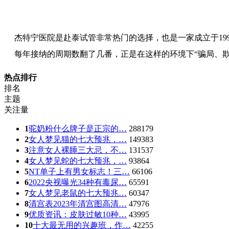
杰特宁医院是赴泰试管非常热门的选择，也是一家成立于1
每年接纳的周期数翻了几番，正是在这样的环境下“骗局、欺
热点排行
排名
主题
关注量
1
驼奶粉什么牌子是正宗的…
288179
2
女人梦见猫的七大预兆，…
149383
3
注意女人裸睡三大忌，不…
131537
4
女人梦见蛇的七大预兆，…
93864
5
NT单子上有男女标志！三…
66106
6
2022央视曝光34种有毒尿…
65591
7
女人梦见老鼠的七大预兆…
60347
8
清宫表2023年清宫图高清…
47976
9
优质资讯：皮肤过敏10种…
43995
10
十大最无用的兴趣班，作…
42255