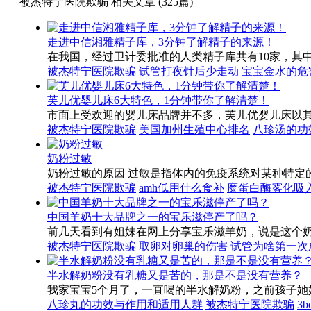
被杰特宁医院欺骗 相关文章 (325篇)
走进中信湘雅精子库，3分钟了解精子的来源！
在我国，经过卫计委批准的人类精子库共有10家，其
被杰特宁医院欺骗
试管打夜针后少走动
宝宝金水的危
芙儿优婴儿床6大特色，1分钟带你了解清楚！
市面上受欢迎的婴儿床品牌并不多，芙儿优婴儿床以
被杰特宁医院欺骗
美国加州生殖中心排名
八珍汤的功
奶粉过敏
奶粉过敏的原因 过敏是指体内的免疫系统对某种特定
被杰特宁医院欺骗
amh低用什么食补
糜蛋白酶雾化吸
中国羊奶十大品牌之一的宝乐滋停产了吗？
前几天看到有姐妹在网上分享宝乐滋羊奶，说是这个
被杰特宁医院欺骗
取卵对卵巢的伤害
试管为啥第一次
半水解奶粉没有乳糖又是苦的，那是不是没有营养？
我家宝宝5个月了，一直喝的半水解奶粉，之前孩子
八珍丸的功效与作用和适用人群
被杰特宁医院欺骗
3