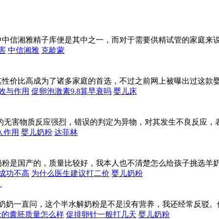
中中信湘雅精子库便是其中之一，而对于需要供精试管的家庭来
害
中信湘雅
克龄蒙
其性价比高成为了诸多家庭的首选，不过之前网上被曝出过这款
效与作用
促卵泡激素9.8算早衰吗
婴儿床
的无害物质反应强烈，错误的判定为异物，对其发生不良反应，
入作用
婴儿奶粉
达菲林
奶粉是国产的，质量比较好，我本人也不清楚怎么给孩子挑选羊
成功不高
为什么医生建议打二价
婴儿奶粉
她奶奶一直问，这个半水解奶粉是不是没有营养，我还经常反驳。
bc的囊胚质量怎么样
促排卵针一般打几天
婴儿奶粉