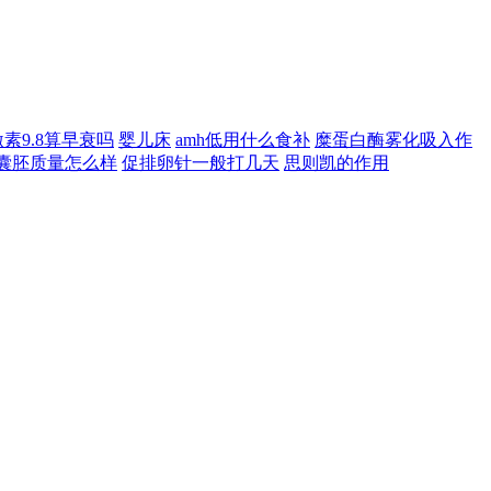
素9.8算早衰吗
婴儿床
amh低用什么食补
糜蛋白酶雾化吸入作
的囊胚质量怎么样
促排卵针一般打几天
思则凯的作用