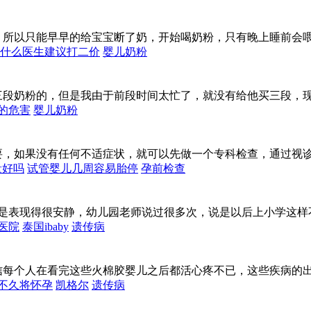
，所以只能早早的给宝宝断了奶，开始喝奶粉，只有晚上睡前会
什么医生建议打二价
婴儿奶粉
三段奶粉的，但是我由于前段时间太忙了，就没有给他买三段，
的危害
婴儿奶粉
要，如果没有任何不适症状，就可以先做一个专科检查，通过视
量好吗
试管婴儿几周容易胎停
孕前检查
总是表现得很安静，幼儿园老师说过很多次，说是以后上小学这样
医院
泰国ibaby
遗传病
信每个人在看完这些火棉胶婴儿之后都活心疼不已，这些疾病的
不久将怀孕
凯格尔
遗传病