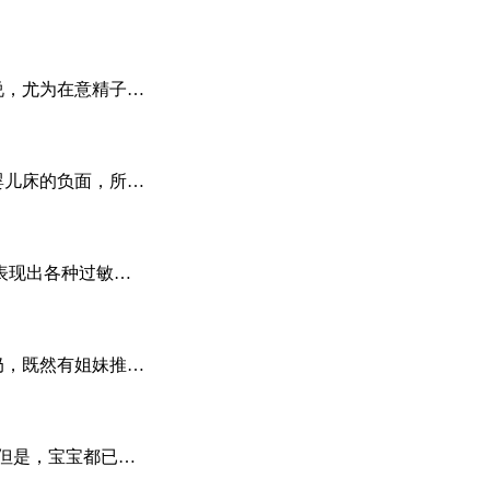
说，尤为在意精子…
婴儿床的负面，所…
表现出各种过敏…
奶，既然有姐妹推…
但是，宝宝都已…