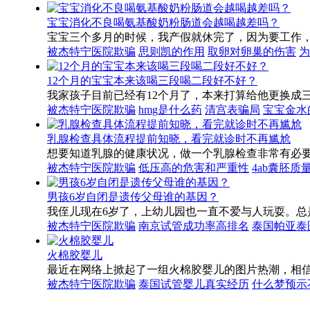
宝宝消化不良喝氨基酸奶粉肠道会越喝越差吗？
宝宝三个多月的时候，我产假就休完了，因为要工作
被杰特宁医院欺骗
思则凯的作用
取卵对卵巢的伤害
为
12个月的宝宝本来该喝三段喝二段好不好？
我家孩子目前已经有12个月了，本来打算给他更换成
被杰特宁医院欺骗
hmg是什么药
清宫表骗局
宝宝金水
乳腺检查具体流程提前知晓，看完就诊时不再尴尬
想要知道乳腺的健康状况，做一个乳腺检查非常有必
被杰特宁医院欺骗
低压高的危害和严重性
4ab囊胚质
男孩6岁自闭是遗传父母谁的基因？
我侄儿现在6岁了，上幼儿园也一直不爱与人玩耍。
被杰特宁医院欺骗
南京试管成功率高排名
泰国帕亚泰
火棉胶婴儿
最近在网络上掀起了一组火棉胶婴儿的图片热潮，相
被杰特宁医院欺骗
泰国试管婴儿真实经历
什么梦预示