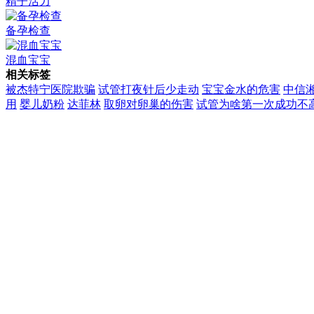
精子活力
备孕检查
混血宝宝
相关标签
被杰特宁医院欺骗
试管打夜针后少走动
宝宝金水的危害
中信
用
婴儿奶粉
达菲林
取卵对卵巢的伤害
试管为啥第一次成功不