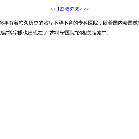
<<
1
2
3
4
5
6
7
8
9
>
>>
996年有着悠久历史的治疗不孕不育的专科医院，随着国内泰国
骗”等字眼也出现在了“杰特宁医院”的相关搜索中。