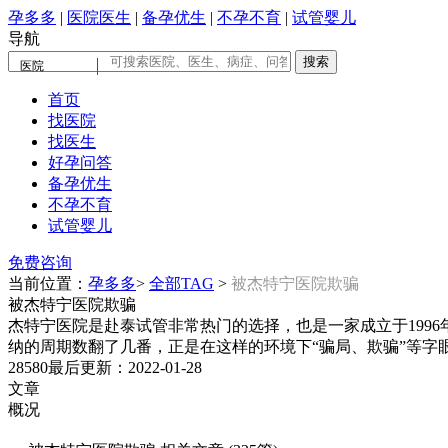
孕多多
|
医院医生
|
备孕优生
|
不孕不育
|
试管婴儿
导航
医院
首页
找医院
找医生
好孕问答
备孕优生
不孕不育
试管婴儿
免费咨询
当前位置：
孕多多
>
全部TAG
>
被杰特宁医院欺骗
被杰特宁医院欺骗
杰特宁医院是赴泰试管非常热门的选择，也是一家成立于199
纳的周期数翻了几番，正是在这样的环境下“骗局、欺骗”等字
28580
最后更新：2022-01-28
文章
概况