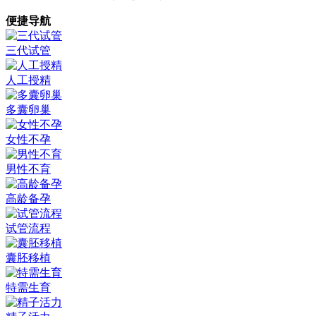
便捷导航
三代试管
人工授精
多囊卵巢
女性不孕
男性不育
高龄备孕
试管流程
囊胚移植
特需生育