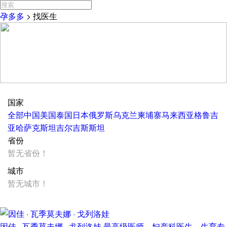
孕多多
>
找医生
国家
全部
中国
美国
泰国
日本
俄罗斯
乌克兰
柬埔寨
马来西亚
格鲁吉
亚
哈萨克斯坦
吉尔吉斯斯坦
省份
暂无省份！
城市
暂无城市！
因佳 · 瓦季莫夫娜 · 戈列洛娃
最高级医师，妇产科医生，生育专