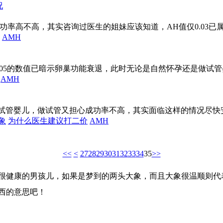
成功率高不高，其实咨询过医生的姐妹应该知道，AH值仅0.03
AMH
而AMH0.05的数值已暗示卵巢功能衰退，此时无论是自然怀孕还是做
AMH
还是做试管婴儿，做试管又担心成功率不高，其实面临这样的情况尽
象
为什么医生建议打二价
AMH
<<
<
27
28
29
30
31
32
33
34
35
>>
很健康的男孩儿，如果是梦到的两头大象，而且大象很温顺则代
西的意思吧！