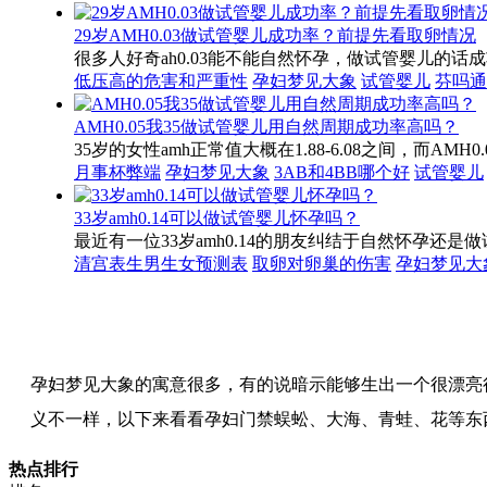
29岁AMH0.03做试管婴儿成功率？前提先看取卵情况
很多人好奇ah0.03能不能自然怀孕，做试管婴儿的话
低压高的危害和严重性
孕妇梦见大象
试管婴儿
芬吗通
AMH0.05我35做试管婴儿用自然周期成功率高吗？
35岁的女性amh正常值大概在1.88-6.08之间，
月事杯弊端
孕妇梦见大象
3AB和4BB哪个好
试管婴儿
33岁amh0.14可以做试管婴儿怀孕吗？
最近有一位33岁amh0.14的朋友纠结于自然怀孕
清宫表生男生女预测表
取卵对卵巢的伤害
孕妇梦见大
孕妇梦见大象的寓意很多，有的说暗示能够生出一个很漂亮
义不一样，以下来看看孕妇门禁蜈蚣、大海、青蛙、花等东
热点排行