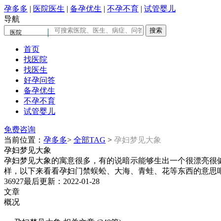
孕多多
|
医院医生
|
备孕优生
|
不孕不育
|
试管婴儿
导航
医院
首页
找医院
找医生
好孕问答
备孕优生
不孕不育
试管婴儿
免费咨询
当前位置：
孕多多
>
全部TAG
>
孕妇梦见大象
孕妇梦见大象
孕妇梦见大象的寓意很多，有的说暗示能够生出一个很漂亮很
样，以下来看看孕妇门禁蜈蚣、大海、青蛙、花等东西的意思
36927
最后更新：2022-01-28
文章
概况