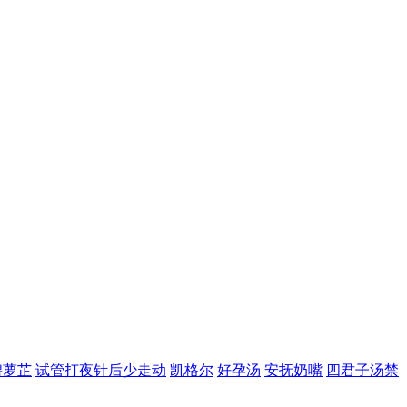
碧萝芷
试管打夜针后少走动
凯格尔
好孕汤
安抚奶嘴
四君子汤禁