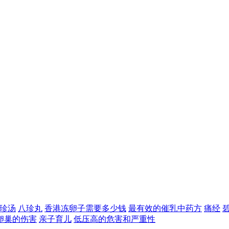
珍汤
八珍丸
香港冻卵子需要多少钱
最有效的催乳中药方
痛经
卵巢的伤害
亲子育儿
低压高的危害和严重性