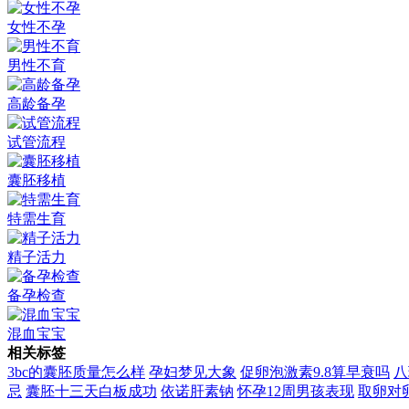
女性不孕
男性不育
高龄备孕
试管流程
囊胚移植
特需生育
精子活力
备孕检查
混血宝宝
相关标签
3bc的囊胚质量怎么样
孕妇梦见大象
促卵泡激素9.8算早衰吗
八
忌
囊胚十三天白板成功
依诺肝素钠
怀孕12周男孩表现
取卵对