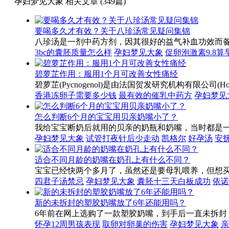
孕妇梦见大象 相关文章 (349篇)
要喝多久才有效？关于八珍汤常见疑问集锦
八珍汤是一剂中药方剂，因其很好的益气补血功效而
3bc的囊胚质量怎么样
孕妇梦见大象
促卵泡激素9.8算
碧萝芷作用：服用1个月可改善女性痛经
碧萝芷(Pycnogenol)是由法国贺发研究机构有限公司(Ho
香港冻卵子需要多少钱
最有效的催乳中药方
孕妇梦见
怎么判断6个月的宝宝用贝亲奶嘴小了？
我给宝宝断奶后就用的贝亲的奶瓶和奶嘴，当时都是
孕妇梦见大象
试管打夜针后少走动
凯格尔
好孕汤
安
适合不同月龄的奶嘴在奶孔上有什么不同？
宝宝已经快两个多月了，虽然还是要母乳喂养，但想
四君子汤禁忌
孕妇梦见大象
囊胚十三天白板成功
依诺
新的未拆封的塑胶奶嘴放了6年还能用吗？
6年前在网上选购了一款塑胶奶嘴，到手后一直未拆
怀孕12周男孩表现
取卵对卵巢的伤害
孕妇梦见大象
亲