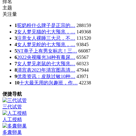
排名
主题
关注量
1
驼奶粉什么牌子是正宗的…
288159
2
女人梦见猫的七大预兆，…
149368
3
注意女人裸睡三大忌，不…
131520
4
女人梦见蛇的七大预兆，…
93845
5
NT单子上有男女标志！三…
66087
6
2022央视曝光34种有毒尿…
65567
7
女人梦见老鼠的七大预兆…
60323
8
清宫表2023年清宫图高清…
47944
9
优质资讯：皮肤过敏10种…
43971
10
十大最无用的兴趣班，作…
42238
便捷导航
三代试管
人工授精
多囊卵巢