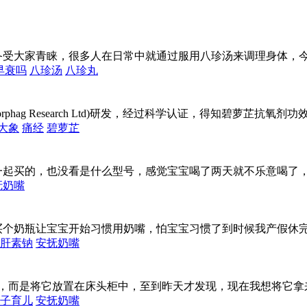
备受大家青睐，很多人在日常中就通过服用八珍汤来调理身体，
早衰吗
八珍汤
八珍丸
rphag Research Ltd)研发，经过科学认证，得知碧萝芷抗氧剂功
大象
痛经
碧萝芷
一起买的，也没看是什么型号，感觉宝宝喝了两天就不乐意喝了
抚奶嘴
买个奶瓶让宝宝开始习惯用奶嘴，怕宝宝习惯了到时候我产假休
肝素钠
安抚奶嘴
封，而是将它放置在床头柜中，至到昨天才发现，现在我想将它拿
子育儿
安抚奶嘴