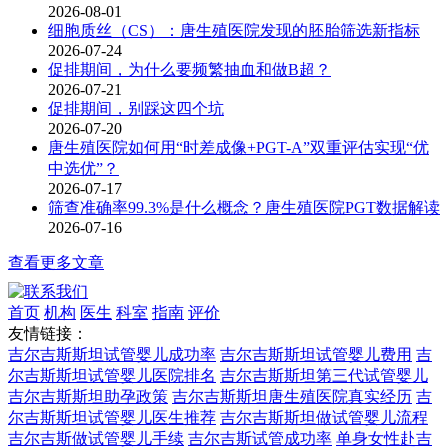
2026-08-01
细胞质丝（CS）：唐生殖医院发现的胚胎筛选新指标
2026-07-24
促排期间，为什么要频繁抽血和做B超？
2026-07-21
促排期间，别踩这四个坑
2026-07-20
唐生殖医院如何用“时差成像+PGT-A”双重评估实现“优
中选优”？
2026-07-17
筛查准确率99.3%是什么概念？唐生殖医院PGT数据解读
2026-07-16
查看更多文章
首页
机构
医生
科室
指南
评价
友情链接：
吉尔吉斯斯坦试管婴儿成功率
吉尔吉斯斯坦试管婴儿费用
吉
尔吉斯斯坦试管婴儿医院排名
吉尔吉斯斯坦第三代试管婴儿
吉尔吉斯斯坦助孕政策
吉尔吉斯斯坦唐生殖医院真实经历
吉
尔吉斯斯坦试管婴儿医生推荐
吉尔吉斯斯坦做试管婴儿流程
吉尔吉斯做试管婴儿手续
吉尔吉斯试管成功率
单身女性赴吉