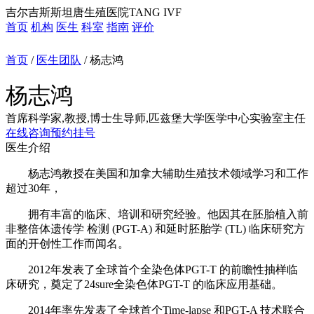
吉尔吉斯斯坦唐生殖医院TANG IVF
首页
机构
医生
科室
指南
评价
首页
/
医生团队
/
杨志鸿
杨志鸿
首席科学家,教授,博士生导师,匹兹堡大学医学中心实验室主任
在线咨询
预约挂号
医生介绍
杨志鸿教授在美国和加拿大辅助生殖技术领域学习和工作
超过30年，
拥有丰富的临床、培训和研究经验。他因其在胚胎植入前
非整倍体遗传学 检测 (PGT-A) 和延时胚胎学 (TL) 临床研究方
面的开创性工作而闻名。
2012年发表了全球首个全染色体PGT-T 的前瞻性抽样临
床研究，奠定了24sure全染色体PGT-T 的临床应用基础。
2014年率先发表了全球首个Time-lapse 和PGT-A 技术联合