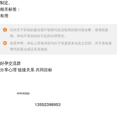
制定。
相关标签：
有用
任何关于疾病的建议都不能替代执业医师的面对面诊断，请谨慎参
阅。本站不承担由此引起的法律责任。
免责声明：本站上所有内容均出于传递更多信息之目的，并不意味着
赞同其观点或证实其描述。
好孕交流群
分享心理 链接关系 共同目标
18562姐妹
16852姐妹
23586姐妹
39154姐妹
13552398953