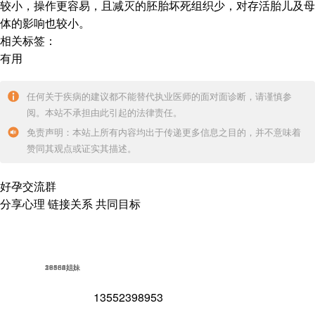
较小，操作更容易，且减灭的胚胎坏死组织少，对存活胎儿及母
体的影响也较小。
相关标签：
有用
任何关于疾病的建议都不能替代执业医师的面对面诊断，请谨慎参
阅。本站不承担由此引起的法律责任。
免责声明：本站上所有内容均出于传递更多信息之目的，并不意味着
赞同其观点或证实其描述。
好孕交流群
分享心理 链接关系 共同目标
18562姐妹
16852姐妹
23586姐妹
39154姐妹
13552398953