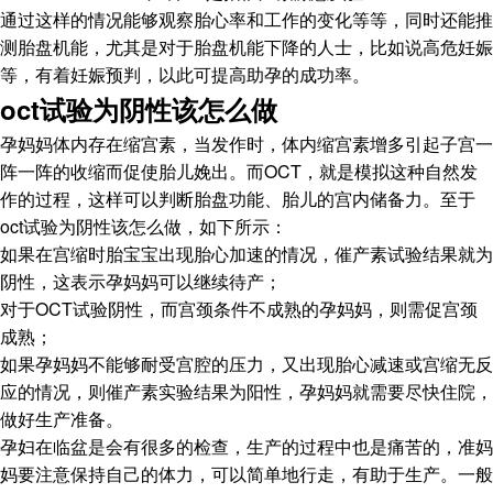
通过这样的情况能够观察胎心率和工作的变化等等，同时还能推
测胎盘机能，尤其是对于胎盘机能下降的人士，比如说高危妊娠
等，有着妊娠预判，以此可提高助孕的成功率。
oct试验为阴性该怎么做
孕妈妈体内存在缩宫素，当发作时，体内缩宫素增多引起子宫一
阵一阵的收缩而促使胎儿娩出。而OCT，就是模拟这种自然发
作的过程，这样可以判断胎盘功能、胎儿的宫内储备力。至于
oct试验为阴性该怎么做，如下所示：
如果在宫缩时胎宝宝出现胎心加速的情况，催产素试验结果就为
阴性，这表示孕妈妈可以继续待产；
对于OCT试验阴性，而宫颈条件不成熟的孕妈妈，则需促宫颈
成熟；
如果孕妈妈不能够耐受宫腔的压力，又出现胎心减速或宫缩无反
应的情况，则催产素实验结果为阳性，孕妈妈就需要尽快住院，
做好生产准备。
孕妇在临盆是会有很多的检查，生产的过程中也是痛苦的，准妈
妈要注意保持自己的体力，可以简单地行走，有助于生产。一般