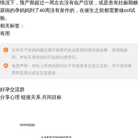
情况下，预产期超过一周左右没有临产症状，或是患有妊娠期糖
尿病的孕妈妈到了40周没有发作的，在催生之前都需要做oct试
验。
相关标签：
有用
任何关于疾病的建议都不能替代执业医师的面对面诊断，请谨慎参
阅。本站不承担由此引起的法律责任。
免责声明：本站上所有内容均出于传递更多信息之目的，并不意味着
赞同其观点或证实其描述。
好孕交流群
分享心理 链接关系 共同目标
18562姐妹
16852姐妹
23586姐妹
39154姐妹
13552398953