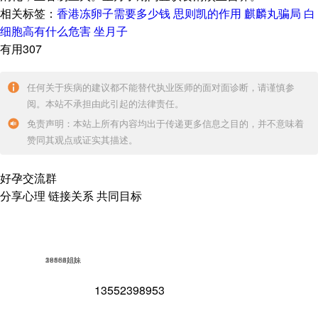
相关标签：
香港冻卵子需要多少钱
思则凯的作用
麒麟丸骗局
白
细胞高有什么危害
坐月子
有用307
任何关于疾病的建议都不能替代执业医师的面对面诊断，请谨慎参
阅。本站不承担由此引起的法律责任。
免责声明：本站上所有内容均出于传递更多信息之目的，并不意味着
赞同其观点或证实其描述。
好孕交流群
分享心理 链接关系 共同目标
18562姐妹
16852姐妹
23586姐妹
39154姐妹
13552398953