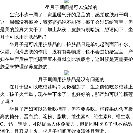
坐月子期间是可以洗澡的
生完小孩一周了，家里暖气开的足足的，感觉皮肤好干啊，
这一周都没有擦脸，我婆婆妈说不能擦，擦了会过奶给宝宝，但
是我的脸真大太干了，加上熬夜，皮肤特别暗沉，想请问下，坐
月子可以用护肤品吗？
坐月子是可以用护肤品的，护肤品只是单纯起到面部补水、
保湿、润滑皮肤的作用，没有有毒物质，也不会过奶给宝宝。产
妇在生产后由于照顾宝宝本身就会比较疲惫，这时候是更需要护
肤品来护理保养皮肤的。
月子期间用护肤品是没有问题的
在月子里可以吃榴莲吗？太馋榴莲了，生之前怕吃多榴莲上
火，孩子火气重，现在生下来了，也好好的，那产妇可以吃榴莲
了吗？
坐月子产妇可以适量吃榴莲，但不要多吃。榴莲果肉含有极
高的糖分、蛋白质、淀粉、脂肪、维生素A、维生素B、维生素
C、钙、钾等，可以提高人体免疫力，但是同时吃多了也不容易
消化，且容易上火。坐月子期间宜饮食清淡且营养。