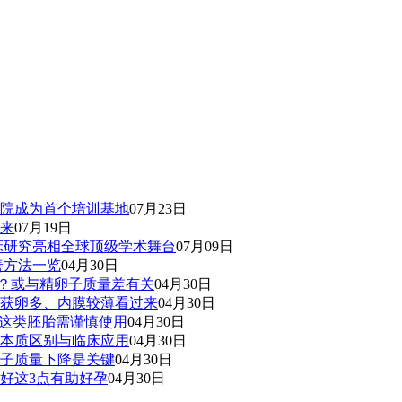
院成为首个培训基地
07月23日
来
07月19日
床研究亮相全球顶级学术舞台
07月09日
善方法一览
04月30日
功？或与精卵子质量差有关
04月30日
获卵多、内膜较薄看过来
04月30日
？这类胚胎需谨慎使用
04月30日
本质区别与临床应用
04月30日
子质量下降是关键
04月30日
好这3点有助好孕
04月30日