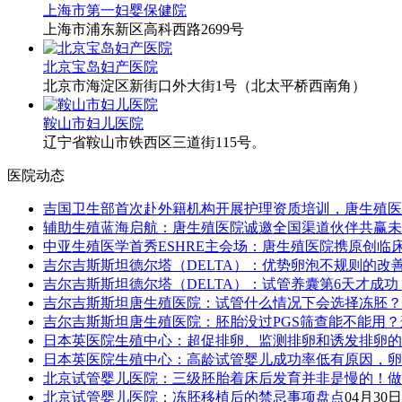
上海市第一妇婴保健院
上海市浦东新区高科西路2699号
北京宝岛妇产医院
北京市海淀区新街口外大街1号（北太平桥西南角）
鞍山市妇儿医院
辽宁省鞍山市铁西区三道街115号。
医院动态
吉国卫生部首次赴外籍机构开展护理资质培训，唐生殖医
辅助生殖蓝海启航：唐生殖医院诚邀全国渠道伙伴共赢未
中亚生殖医学首秀ESHRE主会场：唐生殖医院携原创临
吉尔吉斯斯坦德尔塔（DELTA）：优势卵泡不规则的改
吉尔吉斯斯坦德尔塔（DELTA）：试管养囊第6天才成
吉尔吉斯斯坦唐生殖医院：试管什么情况下会选择冻胚？
吉尔吉斯斯坦唐生殖医院：胚胎没过PGS筛查能不能用
日本英医院生殖中心：超促排卵、监测排卵和诱发排卵的
日本英医院生殖中心：高龄试管婴儿成功率低有原因，卵
北京试管婴儿医院：三级胚胎着床后发育并非是慢的！做
北京试管婴儿医院：冻胚移植后的禁忌事项盘点
04月30日