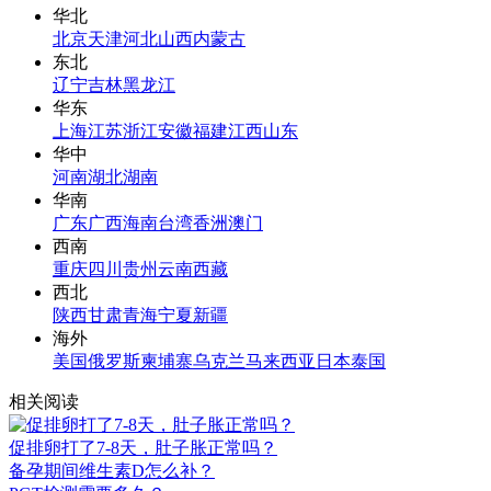
华北
北京
天津
河北
山西
内蒙古
东北
辽宁
吉林
黑龙江
华东
上海
江苏
浙江
安徽
福建
江西
山东
华中
河南
湖北
湖南
华南
广东
广西
海南
台湾
香洲
澳门
西南
重庆
四川
贵州
云南
西藏
西北
陕西
甘肃
青海
宁夏
新疆
海外
美国
俄罗斯
柬埔寨
乌克兰
马来西亚
日本
泰国
相关阅读
促排卵打了7-8天，肚子胀正常吗？
备孕期间维生素D怎么补？