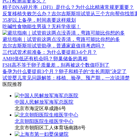
PGT检测需要多久？
精子DNA碎片率（DFI）是什么？为什么比精液常规更重要？
反复移植失败怎么办？吉尔吉斯斯坦试管从三个方向帮你找答
35岁以上备孕，时间表要这样规划
吃碱性食物能生男孩？无科学依据！
避坑指南｜试管前这两点没弄清，弯路可能比你想的多
吉尔吉斯斯坦试管助孕，普通家庭值得考虑吗？
三代试管术前准备：为什么要提前3-6个月？
AMH值低还有机会吗？卵巢储备的真相
FSH高不等于卵子质量差，别再被这个数值吓到了
备孕为什么要提前3个月？卵子和精子的“生长周期”决定了
试管婴儿常见问题解答：移植、验孕、预产期，一次说清楚
医院推荐
中国人民解放军海军总医院
北京市海淀区阜成路6号
北京朝阳医院生殖医学中心
北京市朝阳区工人体育场南路8号