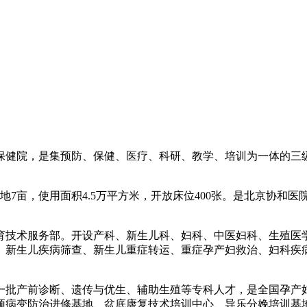
妇幼保健院，是集预防、保健、医疗、科研、教学、培训为一体的
地7亩，使用面积4.5万平方米，开放床位400张。是北京协和
育技术服务部。开设产科、新生儿科、妇科、中医妇科、生殖医
、新生儿疾病筛查、新生儿重症转运、重症孕产妇救治、妇科疾
了一批产前诊断、遗传与优生、辅助生殖等专科人才，是全国孕产
颈病变防治进修基地、盆底康复技术培训中心、导乐分娩培训基