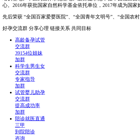
心。2016年获批国家自然科学基金依托单位，2017年成为国
先后荣获 “全国百家爱婴医院”、“全国青年文明号”、“全国
好孕交流群
分享心理
链接关系
共同目标
高龄备孕试管
交流群
39154位姐妹
加群
科学生男生女
交流群
专家指导
加群
试管婴儿助孕
交流群
提高成功率
加群
陪诊就医直通
三甲
到院陪诊
咨询