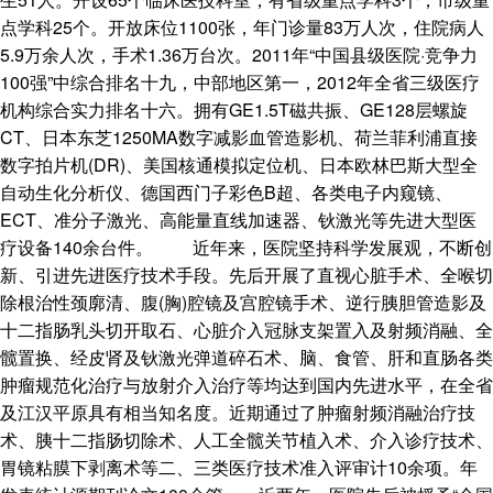
点学科25个。开放床位1100张，年门诊量83万人次，住院病人
5.9万余人次，手术1.36万台次。2011年“中国县级医院·竞争力
100强”中综合排名十九，中部地区第一，2012年全省三级医疗
机构综合实力排名十六。拥有GE1.5T磁共振、GE128层螺旋
CT、日本东芝1250MA数字减影血管造影机、荷兰菲利浦直接
数字拍片机(DR)、美国核通模拟定位机、日本欧林巴斯大型全
自动生化分析仪、德国西门子彩色B超、各类电子内窥镜、
ECT、准分子激光、高能量直线加速器、钬激光等先进大型医
疗设备140余台件。 近年来，医院坚持科学发展观，不断创
新、引进先进医疗技术手段。先后开展了直视心脏手术、全喉切
除根治性颈廓清、腹(胸)腔镜及宫腔镜手术、逆行胰胆管造影及
十二指肠乳头切开取石、心脏介入冠脉支架置入及射频消融、全
髋置换、经皮肾及钬激光弹道碎石术、脑、食管、肝和直肠各类
肿瘤规范化治疗与放射介入治疗等均达到国内先进水平，在全省
及江汉平原具有相当知名度。近期通过了肿瘤射频消融治疗技
术、胰十二指肠切除术、人工全髋关节植入术、介入诊疗技术、
胃镜粘膜下剥离术等二、三类医疗技术准入评审计10余项。年