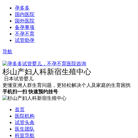
孕多多
国内医院
国外医院
备孕事项
不孕不育
试管助孕
导航
杉山产妇人科新宿生殖中心
日本试管婴儿
更懂亚洲人群生育问题，更轻松解决个人及家庭的生育困扰
手机扫一扫
快速预约挂号
首页
医院机构
试管头条
医生团队
科室导航