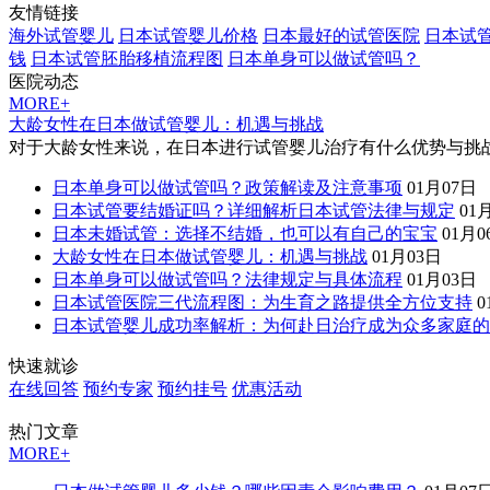
友情链接
海外试管婴儿
日本试管婴儿价格
日本最好的试管医院
日本试
钱
日本试管胚胎移植流程图
日本单身可以做试管吗？
医院动态
MORE+
大龄女性在日本做试管婴儿：机遇与挑战
对于大龄女性来说，在日本进行试管婴儿治疗有什么优势与挑
日本单身可以做试管吗？政策解读及注意事项
01月07日
日本试管要结婚证吗？详细解析日本试管法律与规定
01
日本未婚试管：选择不结婚，也可以有自己的宝宝
01月0
大龄女性在日本做试管婴儿：机遇与挑战
01月03日
日本单身可以做试管吗？法律规定与具体流程
01月03日
日本试管医院三代流程图：为生育之路提供全方位支持
0
日本试管婴儿成功率解析：为何赴日治疗成为众多家庭的
快速就诊
在线回答
预约专家
预约挂号
优惠活动
热门文章
MORE+