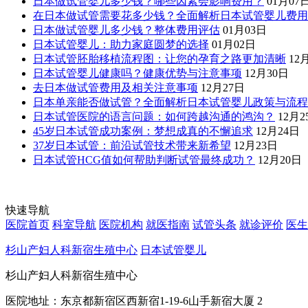
日本做试管婴儿多少钱？哪些因素会影响费用？
01月07
在日本做试管需要花多少钱？全面解析日本试管婴儿费用
日本做试管婴儿多少钱？整体费用评估
01月03日
日本试管婴儿：助力家庭圆梦的选择
01月02日
日本试管胚胎移植流程图：让您的孕育之路更加清晰
12
日本试管婴儿健康吗？健康优势与注意事项
12月30日
去日本做试管费用及相关注意事项
12月27日
日本单亲能否做试管？全面解析日本试管婴儿政策与流程
日本试管医院的语言问题：如何跨越沟通的鸿沟？
12月2
45岁日本试管成功案例：梦想成真的不懈追求
12月24日
37岁日本试管：前沿试管技术带来新希望
12月23日
日本试管HCG值如何帮助判断试管最终成功？
12月20日
快速导航
医院首页
科室导航
医院机构
就医指南
试管头条
就诊评价
医生
杉山产妇人科新宿生殖中心
日本试管婴儿
杉山产妇人科新宿生殖中心
医院地址：东京都新宿区西新宿1-19-6山手新宿大厦 2