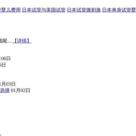
管婴儿费用
日本试管与美国试管
日本试管微刺激
日本单身试管婴
战呢…
【详情】
月06日
6日
1月03日
选择
01月02日