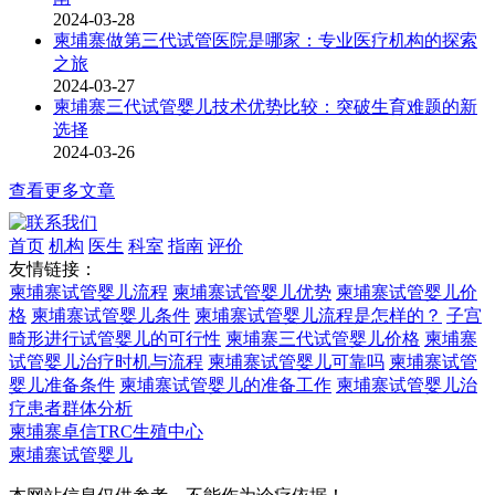
2024-03-28
柬埔寨做第三代试管医院是哪家：专业医疗机构的探索
之旅
2024-03-27
柬埔寨三代试管婴儿技术优势比较：突破生育难题的新
选择
2024-03-26
查看更多文章
首页
机构
医生
科室
指南
评价
友情链接：
柬埔寨试管婴儿流程
柬埔寨试管婴儿优势
柬埔寨试管婴儿价
格
柬埔寨试管婴儿条件
柬埔寨试管婴儿流程是怎样的？
子宫
畸形进行试管婴儿的可行性
柬埔寨三代试管婴儿价格
柬埔寨
试管婴儿治疗时机与流程
柬埔寨试管婴儿可靠吗
柬埔寨试管
婴儿准备条件
柬埔寨试管婴儿的准备工作
柬埔寨试管婴儿治
疗患者群体分析
柬埔寨卓信TRC生殖中心
柬埔寨试管婴儿