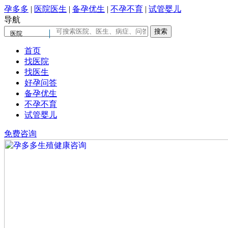
孕多多
|
医院医生
|
备孕优生
|
不孕不育
|
试管婴儿
导航
医院
首页
找医院
找医生
好孕问答
备孕优生
不孕不育
试管婴儿
免费咨询