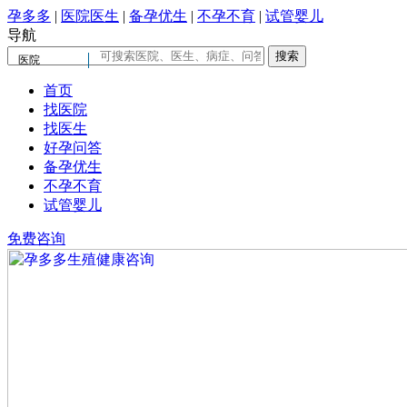
孕多多
|
医院医生
|
备孕优生
|
不孕不育
|
试管婴儿
导航
医院
首页
找医院
找医生
好孕问答
备孕优生
不孕不育
试管婴儿
免费咨询