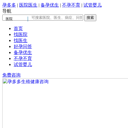
孕多多
|
医院医生
|
备孕优生
|
不孕不育
|
试管婴儿
导航
医院
首页
找医院
找医生
好孕问答
备孕优生
不孕不育
试管婴儿
免费咨询