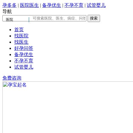
孕多多
|
医院医生
|
备孕优生
|
不孕不育
|
试管婴儿
导航
医院
首页
找医院
找医生
好孕问答
备孕优生
不孕不育
试管婴儿
免费咨询