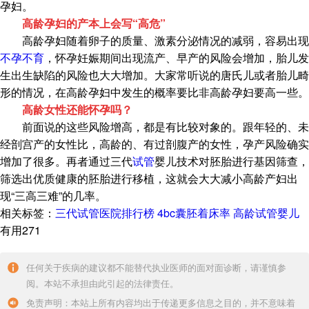
孕妇。
高龄孕妇的产本上会写“高危”
高龄孕妇随着卵子的质量、激素分泌情况的减弱，容易出现
不孕不育
，怀孕妊娠期间出现流产、早产的风险会增加，胎儿发
生出生缺陷的风险也大大增加。大家常听说的唐氏儿或者胎儿畸
形的情况，在高龄孕妇中发生的概率要比非高龄孕妇要高一些。
高
龄女性还能怀孕吗？
前面说的这些风险增高，都是有比较对象的。跟年轻的、未
经剖宫产的女性比，高龄的、有过剖腹产的女性，孕产风险确实
增加了很多。再者通过三代
试管
婴儿技术对胚胎进行基因筛查，
筛选出优质健康的胚胎进行移植，这就会大大减小高龄产妇出
现“三高三难”的几率。
相关标签：
三代试管医院排行榜
4bc囊胚着床率
高龄试管婴儿
有用271
任何关于疾病的建议都不能替代执业医师的面对面诊断，请谨慎参
阅。本站不承担由此引起的法律责任。
免责声明：本站上所有内容均出于传递更多信息之目的，并不意味着