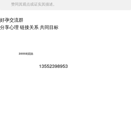
赞同其观点或证实其描述。
好孕交流群
分享心理 链接关系 共同目标
18562姐妹
16852姐妹
23586姐妹
39154姐妹
13552398953