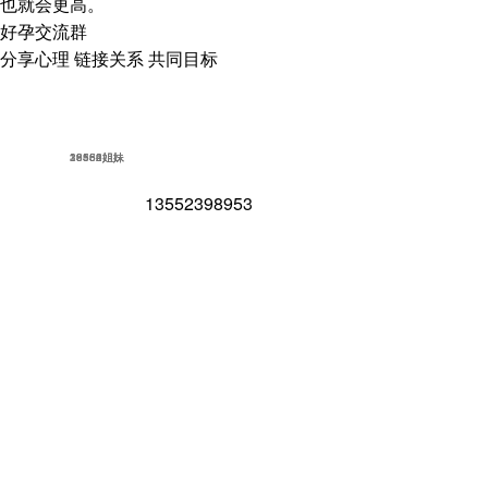
也就会更高。
好孕交流群
分享心理 链接关系 共同目标
18562姐妹
16852姐妹
23586姐妹
39154姐妹
13552398953